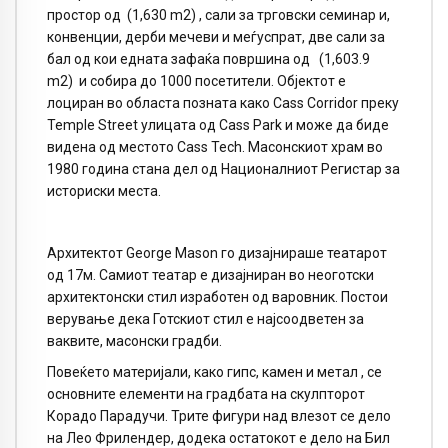
простор од (1,630 m2) , сали за трговски семинар и,
конвенции, дерби мечеви и меѓуспрат, две сали за
бал од кои едната зафаќа површина од (1,603.9
m2) и собира до 1000 посетители. Објектот е
лоциран во областа позната како Cass Corridor преку
Temple Street улицата од Cass Park и може да биде
видена од местото Cass Tech. Масонскиот храм во
1980 година стана дел од Националниот Регистар за
историски места.
Архитектот George Mason го дизајнираше театарот
од 17м. Самиот театар е дизајниран во неоготски
архитектонски стил изработен од варовник. Постои
верување дека Готскиот стил е најсоодветен за
ваквите, масонски градби.
Повеќето материјали, како гипс, камен и метал , се
основните елементи на градбата на скулпторот
Корадо Парадучи. Трите фигури над влезот се дело
на Лео Фрилендер, додека остатокот е дело на Бил