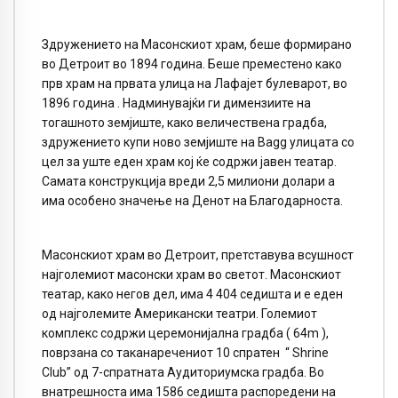
Здружението на Масонскиот храм, беше формирано
во Детроит во 1894 година. Беше преместено како
прв храм на првата улица на Лафајет булеварот, во
1896 година . Надминувајќи ги димензиите на
тогашното земјиште, како величествена градба,
здружението купи ново земјиште на Bagg улицата со
цел за уште еден храм кој ќе содржи јавен театар.
Самата конструкција вреди 2,5 милиони долари а
има особено значење на Денот на Благодарноста.
Масонскиот храм во Детроит, претставува всушност
најголемиот масонски храм во светот. Масонскиот
театар, како негов дел, има 4 404 седишта и е еден
од најголемите Американски театри. Големиот
комплекс содржи церемонијална градба ( 64m ),
поврзана со таканаречениот 10 спратен “ Shrine
Club” од 7-спратната Аудиториумска градба. Во
внатрешноста има 1586 седишта распоредени на