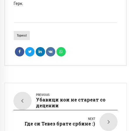
Герк.
Topvest
PREVIOUS
Убавици кои не стареат со
децении
NEXT
Где си Тевез брате србине :)