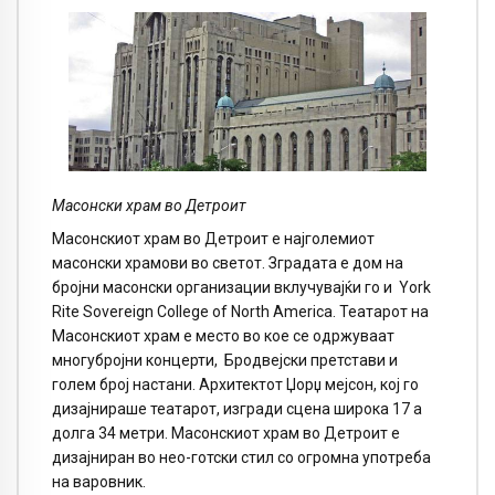
Масонски храм во Детроит
Масонскиот храм во Детроит е најголемиот
масонски храмови во светот. Зградата е дом на
бројни масонски организации вклучувајќи го и York
Rite Sovereign College of North America. Театарот на
Масонскиот храм е место во кое се одржуваат
многубројни концерти, Бродвејски претстави и
голем број настани. Архитектот Џорџ мејсон, кој го
дизајнираше театарот, изгради сцена широка 17 а
долга 34 метри. Масонскиот храм во Детроит е
дизајниран во нео-готски стил со огромна употреба
на варовник.