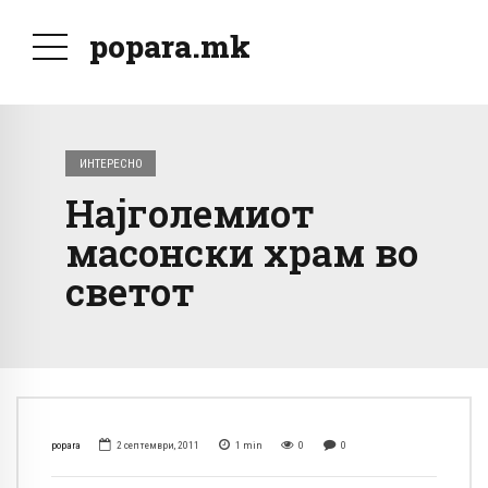
popara.mk
ИНТЕРЕСНО
Најголемиот
масонски храм во
светот
popara
2 септември, 2011
1
min
0
0