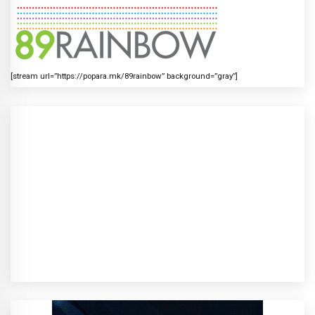
[stream url=”https://popara.mk/89rainbow” background=”gray”]