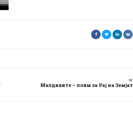
NE
ј
Малдивите – поим за Рај на Земја