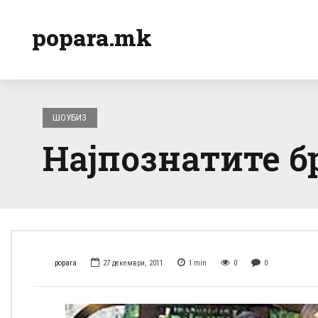
popara.mk
ШОУБИЗ
Најпознатите б
popara
27 декември, 2011
1
min
0
0