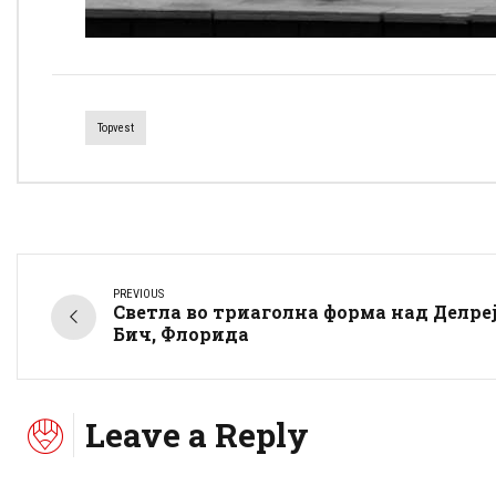
Topvest
PREVIOUS
Светла во триаголна форма над Делре
Бич, Флорида
Leave a Reply