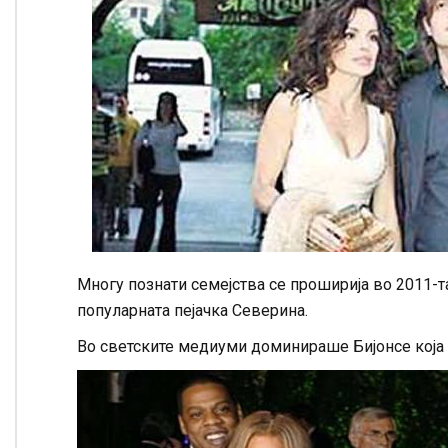
Многу познати семејства се проширија во 2011-
популарната пејачка Северина.
Во светските медиуми доминираше Бијонсе која ч