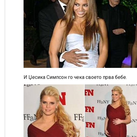
И Џесика Симпсон го чека своето прва бебе.