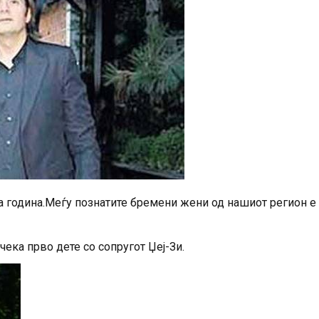
та година.Меѓу познатите бремени жени од нашиот регион е
ека прво дете со сопругот Џеј-Зи.