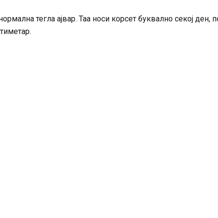
ормална тегла ајвар. Таа носи корсет буквално секој ден, п
нтиметар.