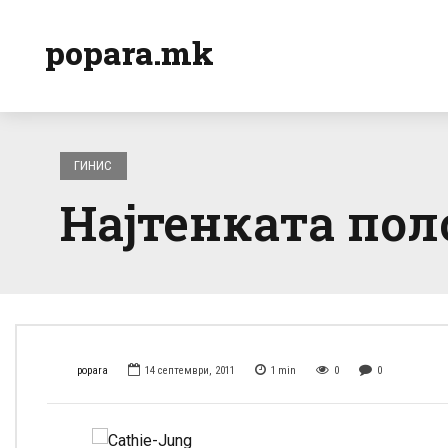
popara.mk
ГИНИС
Најтенката пол
popara
14 септември, 2011
1
min
0
0