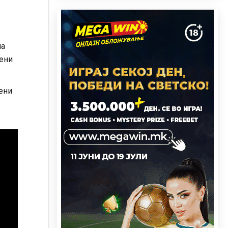
на
жени
жени