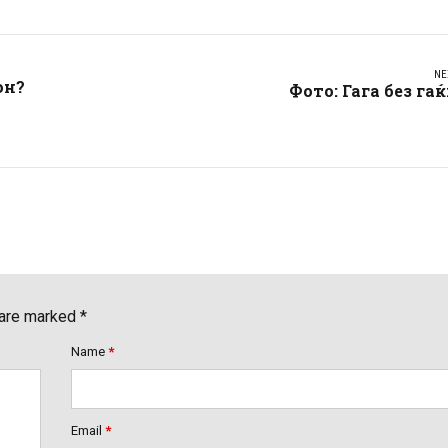
NE
он?
Фото: Гага без га
 are marked *
Name
*
Email
*