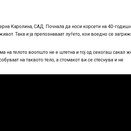
рна Каролина, САД. Почнала да носи корсети на 40-годиш
 живот. Така и ја препознаваат луѓето, кои воедно се загри
рма на телото воопшто не е штетна и тој од секогаш сакал 
обуваат на таквото тело, а стомакот ви се стеснува и не