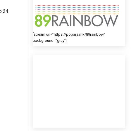
о 24
[stream url=”https://popara.mk/89rainbow”
background=”gray”]