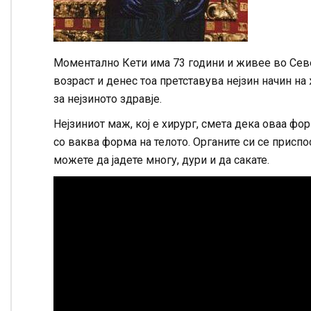
Моментално Кети има 73 години и живее во Севе
возраст и денес тоа претставува нејзин начин на
за нејзиното здравје.
Нејзиниот маж, кој е хирург, смета дека оваа фо
со ваква форма на телото. Органите си се приспос
можете да јадете многу, дури и да сакате.