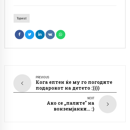
Topvest
PREVIOUS
Кога ептен ќе му го погодите
подарокот на детето :))))
NEXT
Ако се „палите" на
вонземјанки... :)