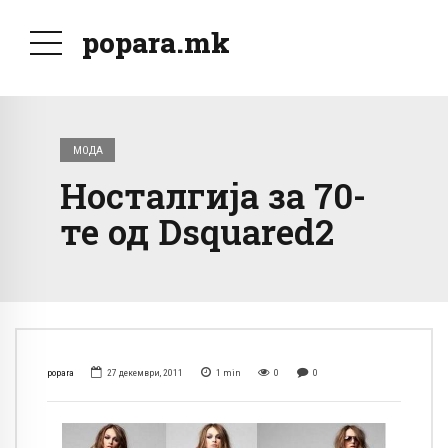
popara.mk
МОДА
Носталгија за 70-
те од Dsquared2
popara
27 декември, 2011
1
min
0
0