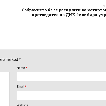
NE
Собранието ќе се распушти во четврто
претседател на ДИК ќе се бира ут
 are marked *
Name
*
Email
*
Website