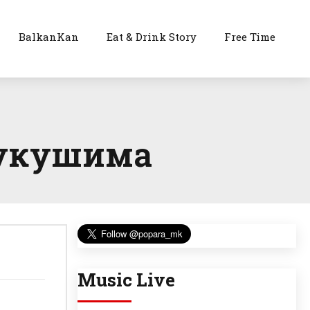
BalkanKan
Eat & Drink Story
Free Time
 Фукушима
Music Live