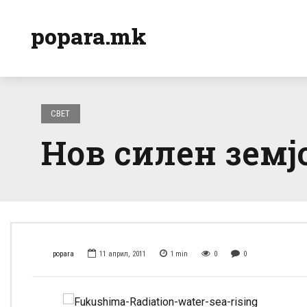
popara.mk
СВЕТ
Нов силен земј
popara
11 април, 2011
1
min
0
0