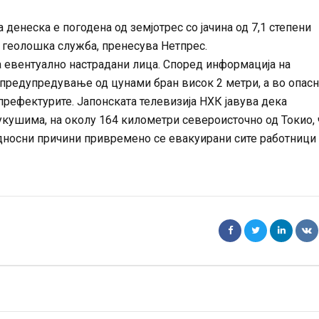
а денеска е погодена од земјотрес со јачина од 7,1 степени
а геолошка служба, пренесува Нетпрес.
 евентуално настрадани лица. Според информација на
 предупредување од цунами бран висок 2 метри, а во опасн
префектурите. Јапонската телевизија НХК јавува дека
укушима, на околу 164 километри североисточно од Токио, 
дносни причини привремено се евакуирани сите работници