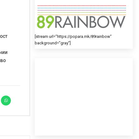
ост
[stream url=”https://popara.mk/89rainbow”
background=”gray”]
чии
 во