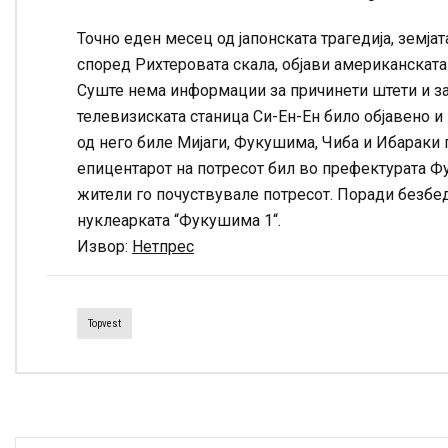
Точно еден месец од јапонската трагедија, земјат
според Рихтеровата скала, објави американскат
Суште нема информации за причинети штети и за
телевизиската станица Си-Ен-Ен било објавено и
од него биле Мијаги, Фукушима, Чиба и Ибараки 
епицентарот на потресот бил во префектурата Ф
жители го почуствувале потресот. Поради безбе
нуклеарката “Фукушима 1“.
Извор:
Нетпрес
Topvest