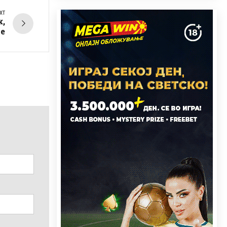
XT
к,
ре