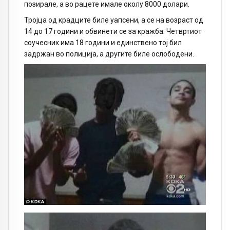
позирале, а во рацете имале околу 8000 долари.
Тројца од крадците биле уапсени, а се на возраст од
14 до 17 години и обвинети се за кражба. Четвртиот
соучесник има 18 години и единствено тој бил
задржан во полиција, а другите биле ослободени.