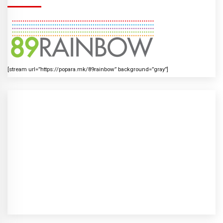
[stream url=”https://popara.mk/89rainbow” background=”gray”]