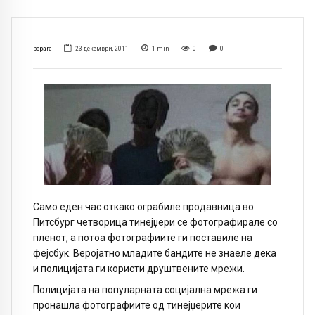
popara
23 декември, 2011
1
min
0
0
Само еден час откако ограбиле продавница во
Питсбург четворица тинејџери се фотографирале со
пленот, а потоа фотографиите ги поставиле на
фејсбук. Веројатно младите бандите не знаеле дека
и полицијата ги користи друштвените мрежи.
Полицијата на популарната социјална мрежа ги
пронашла фотографиите од тинејџерите кои