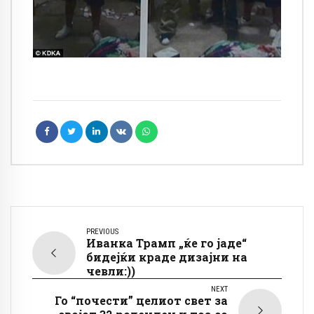
PREVIOUS
Иванка Трамп „ќе го јаде“
бидејќи краде дизајни на
чевли:))
NEXT
Го “почести” целиот свет за