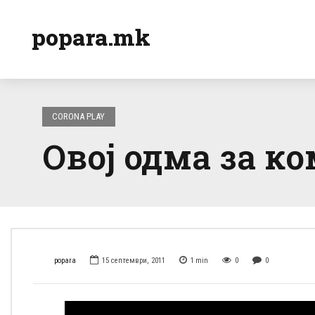
popara.mk
CORONA PLAY
Овој одма за ко
popara
15 септември, 2011
1
min
0
0