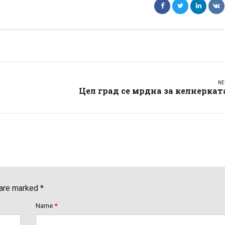
NE
Цел град се мрдна за келнеркат
 are marked *
Name
*