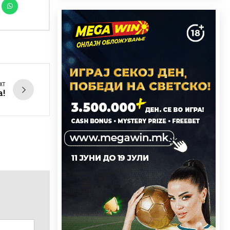
XT
а!