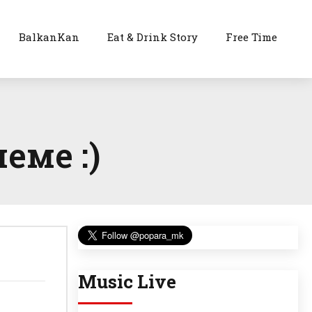
BalkanKan
Eat & Drink Story
Free Time
еме :)
Music Live