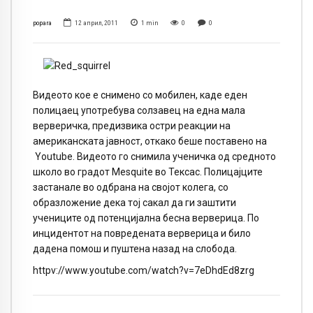
popara
12 април, 2011
1
min
0
0
Видеото кое е снимено со мобилен, каде еден
полицаец употребува солзавец на една мала
верверичка, предизвика остри реакции на
американската јавност, откако беше поставено на
Youtube. Видеото го снимила ученичка од средното
школо во градот Mesquite во Тексас. Полицајците
застанале во одбрана на својот колега, со
образложение дека тој сакал да ги заштити
учениците од потенцијална бесна верверица. По
инцидентот на повредената верверица и било
дадена помош и пуштена назад на слобода.
httpv://www.youtube.com/watch?v=7eDhdEd8zrg