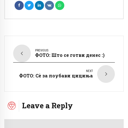
PREVIOUS
ФОТО: Што се готви денес :)
NEXT
ФОТО: Сè за поубави цициња
Leave a Reply