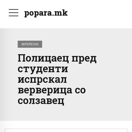
popara.mk
ИНТЕРЕСНО
Полицаец пред
студенти
испрскал
верверица со
солзавец