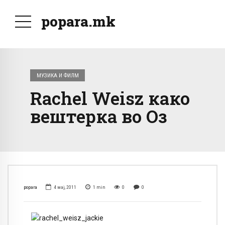
popara.mk
МУЗИКА И ФИЛМ
Rachel Weisz како
вештерка во Оз
popara
4 мај, 2011
1
min
0
0