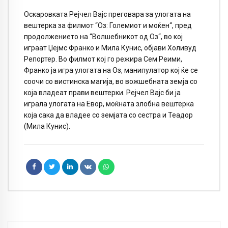
Оскаровката Рејчел Вајс преговара за улогата на
вештерка за филмот “Оз: Големиот и моќен“, пред
продолжението на “Волшебникот од Оз“, во кој
играат Џејмс Франко и Мила Кунис, објави Холивуд
Репортер. Во филмот кој го режира Сем Реими,
Франко ја игра улогата на Оз, манипулатор кој ќе се
соочи со вистинска магија, во вожшебната земја со
која владеат прави вештерки. Рејчел Вајс би ја
играла улогата на Евор, моќната злобна вештерка
која сака да владее со земјата со сестра и Теадор
(Мила Кунис).