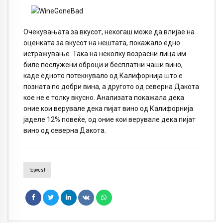
Очекувањата за вкусот, некогаш може да влијае на
оценката за вкусот на нештата, покажало едно
истражување. Така на неколку возрасни лица им
биле послужени оброци и бесплатни чаши вино,
каде едното потекнувало од Калифорнија што е
позната по добри вина, а другото од северна Дакота
кое не е толку вкусно. Анализата покажала дека
оние кои верувале дека пијат вино од Калифорнија
јаделе 12% повеќе, од оние кои верувале дека пијат
вино од северна Дакота.
Topvest