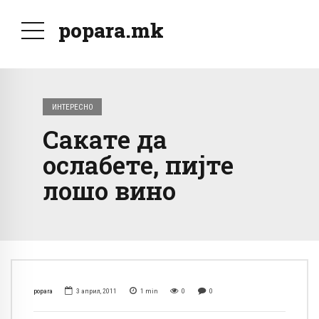
popara.mk
ИНТЕРЕСНО
Сакате да
ослабете, пијте
лошо вино
popara
3 април, 2011
1
min
0
0