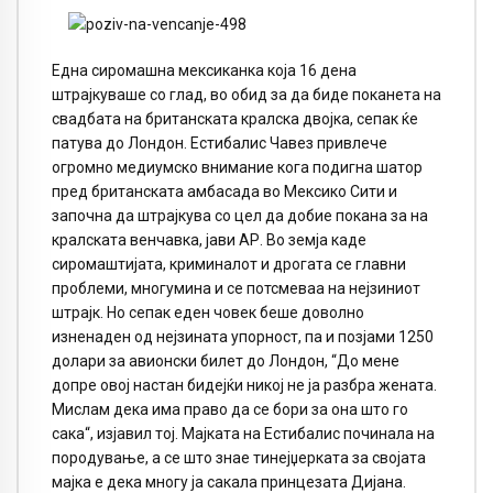
Една сиромашна мексиканка која 16 дена
штрајкуваше со глад, во обид за да биде поканета на
свадбата на британската кралска двојка, сепак ќе
патува до Лондон. Естибалис Чавез привлече
огромно медиумско внимание кога подигна шатор
пред британската амбасада во Мексико Сити и
започна да штрајкува со цел да добие покана за на
кралската венчавка, јави АР. Во земја каде
сиромаштијата, криминалот и дрогата се главни
проблеми, многумина и се потсмеваа на нејзиниот
штрајк. Но сепак еден човек беше доволно
изненаден од нејзината упорност, па и позјами 1250
долари за авионски билет до Лондон, “До мене
допре овој настан бидејќи никој не ја разбра жената.
Мислам дека има право да се бори за она што го
сака“, изјавил тој. Мајката на Естибалис починала на
породување, а се што знае тинејџерката за својата
мајка е дека многу ја сакала принцезата Дијана.