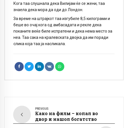
Кога таа слушнала дека Вилијам ќе се жени, таа
знаела дека мора да оди до Лондон.
За време на штрајкот таа изгубиле 8,5 килограми и
беше во очај кога од амбасадата и рекле дека
поканите веќе биле испратени и дека нема место за
неа. Таа сака на кралевската двојка да им поради
слика која таа ја насликала.
PREVIOUS
Како на филм – копал во
двор и нашол богатство