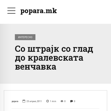
popara.mk
ИНТЕРЕСНО
Со штрајк со глад
до кралевската
венчавка
popara
23 април, 2011
1
min
0
0