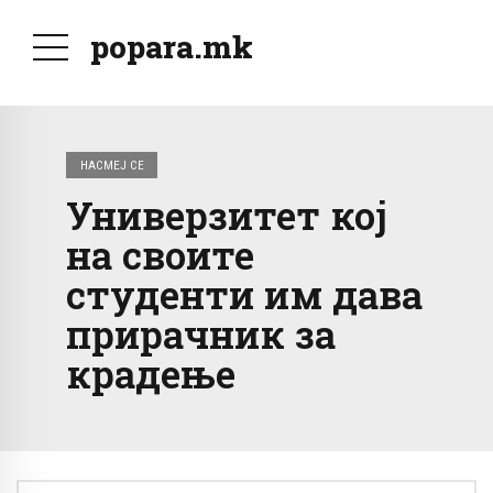
popara.mk
НАСМЕЈ СЕ
Универзитет кој
на своите
студенти им дава
прирачник за
крадење