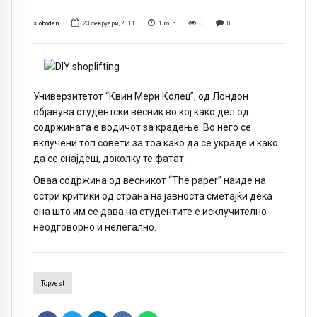
slobodan
23 февруари, 2011
1
min
0
0
Универзитетот “Квин Мери Колеџ”, од Лондон
објавува студентски весник во кој како дел од
содржината е водичот за крадење. Во него се
вклучени топ совети за тоа како да се украде и како
да се снајдеш, доколку те фатат.
Оваа содржина од весникот “The paper” наиде на
остри критики од страна на јавноста сметајќи дека
она што им се дава на студентите е исклучително
неодговорно и нелегално.
Topvest