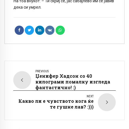
На тоа внукот: – Ти скриј се, јас сабајлево им се јавив
дека си умрел.
PREVIOUS
Џенифер Хадсон со 40
килограми помалку изгледа
фантастично! :)
NEXT
Какво ли е чувството кога ќе
те гушне лав? :)))