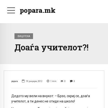
popara.mk
ВИЦОТЕКА
Доаѓа учителот?!
popara
19 јануари, 2012
1
min
0
0
Дедото му вели на внукот: – Брзо, скриј се, доаѓа
учителот, а ти денес не отиде на школо!