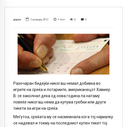
popara
2 јануари, 2012
1
min
0
0
Разочаран бидејќи никогаш немал добивка во
игрите на среќа и лотариите, американецот Хавиер
В. се заколнал дека од нова година па натаму
повеќе никогаш нема да купува гребки или други
тикети за игри на среќа.
Меѓутоа, среќата му се насмевнала кога тој најмалку
се надевал и токму на последниот купен тикет тој