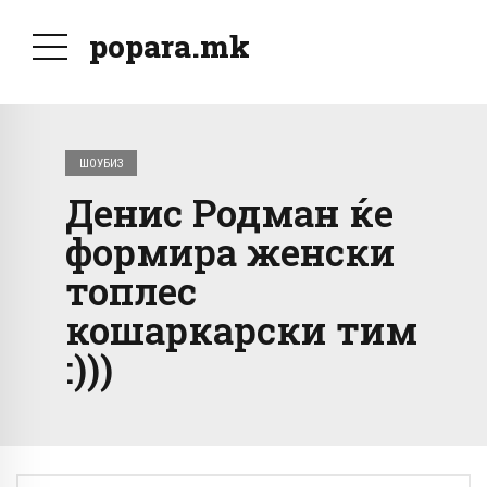
popara.mk
ШОУБИЗ
Денис Родман ќе
формира женски
топлес
кошаркарски тим
:)))