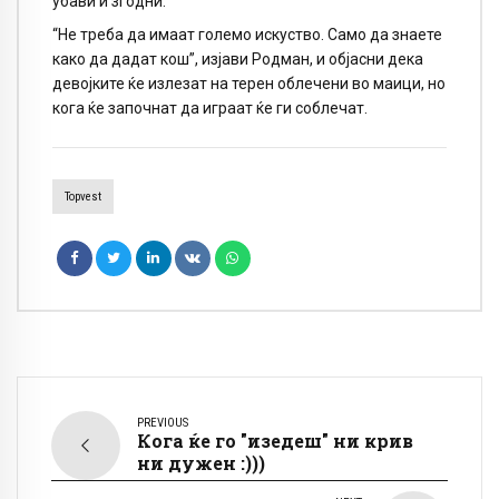
убави и згодни.
“Не треба да имаат големо искуство. Само да знаете
како да дадат кош”, изјави Родман, и објасни дека
девојките ќе излезат на терен облечени во маици, но
кога ќе започнат да играат ќе ги соблечат.
Topvest
PREVIOUS
Кога ќе гo "изедеш" ни крив
ни дужен :)))