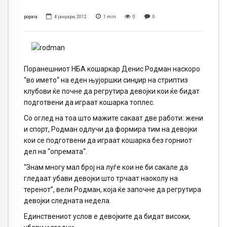
popara
4 јануари, 2012
1
min
0
0
Поранешниот НБА кошаркар Денис Родман наскоро
“во името“ на еден њујоршки синџир на стриптиз
клубови ќе почне да регрутира девојки кои ќе бидат
подготвени да играат кошарка топлес.
Со оглед на тоа што мажите сакаат две работи: жени
и спорт, Родман одлучи да формира тим на девојки
кои се подготвени да играат кошарка без горниот
дел на “опремата“.
“Знам многу мал број на луѓе кои не би сакале да
гледаат убави девојки што трчаат наоколу на
теренот”, вели Родман, која ќе започне да регрутира
девојки следната недела.
Единствениот услов е девојките да бидат високи,