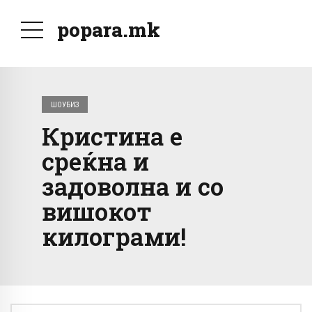
popara.mk
ШОУБИЗ
Кристина е
среќна и
задоволна и со
вишокот
килограми!