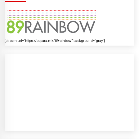
[stream url=”https://popara.mk/89rainbow” background=”gray”]