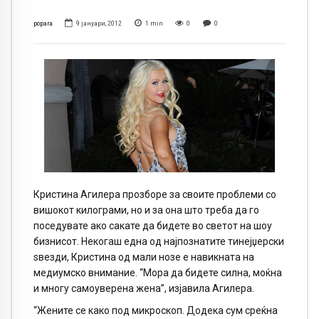
popara
9 јануари, 2012
1
min
0
0
Кристина Агилера прозборе за своите проблеми со
вишокот килограми, но и за она што треба да го
поседувате ако сакате да бидете во светот на шоу
бизнисот. Некогаш една од најпознатите тинејџерски
ѕвезди, Кристина од мали нозе е навикната на
медиумско внимание. “Мора да бидете силна, моќна
и многу самоуверена жена”, изјавила Агилера.
“Жените се како под микроскоп. Додека сум среќна