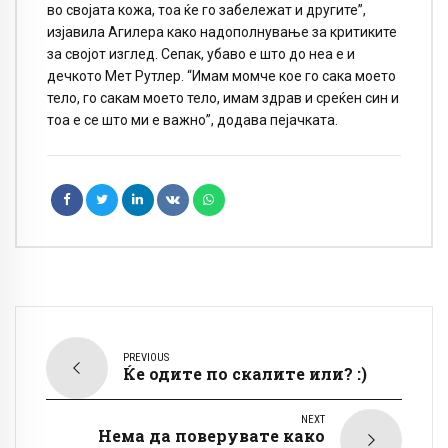
во својата кожа, тоа ќе го забележат и другите”,
изјавила Агилера како надополнување за критиките
за својот изглед. Сепак, убаво е што до неа е и
дечкото Мет Рутлер. “Имам момче кое го сака моето
тело, го сакам моето тело, имам здрав и среќен син и
тоа е се што ми е важно”, додава пејачката.
PREVIOUS
Ќе одите по скалите или? :)
NEXT
Нема да поверувате како