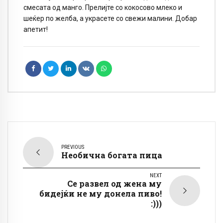
смесата од манго. Прелијте со кокосово млеко и
шеќер по желба, а украсете со свежи малини. Добар
апетит!
PREVIOUS
Необична богата пица
NEXT
Се развел од жена му
бидејќи не му донела пиво!
:)))