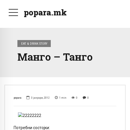
popara.mk
EAT & DRINK STORY
Манго – Танго
popara
3 јануари, 2012
1
min
0
0
Потребни состојки: