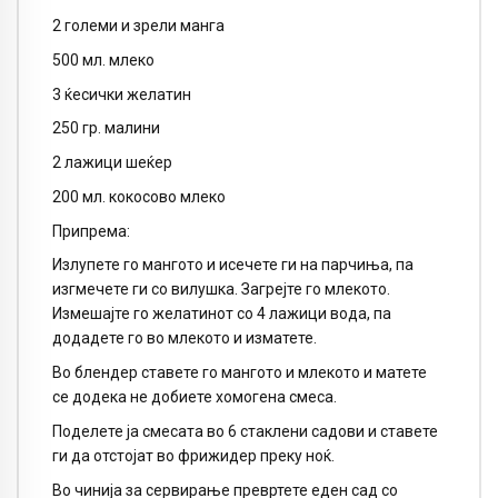
2 големи и зрели манга
500 мл. млеко
3 ќесички желатин
250 гр. малини
2 лажици шеќер
200 мл. кокосово млеко
Припрема:
Излупете го мангото и исечете ги на парчиња, па
изгмечете ги со вилушка. Загрејте го млекото.
Измешајте го желатинот со 4 лажици вода, па
додадете го во млекото и изматете.
Во блендер ставете го мангото и млекото и матете
се додека не добиете хомогена смеса.
Поделете ја смесата во 6 стаклени садови и ставете
ги да отстојат во фрижидер преку ноќ.
Во чинија за сервирање превртете еден сад со