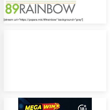
[stream url=”https://popara.mk/89rainbow” background=”gray”]