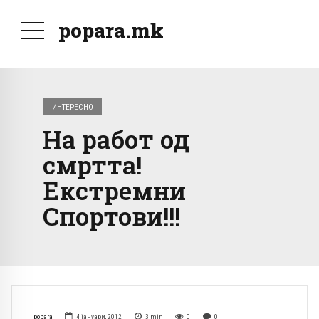
popara.mk
ИНТЕРЕСНО
На работ од
смртта!
Екстремни
Спортови!!!
popara
4 јануари, 2012
3
min
0
0