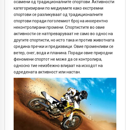
осамени од традиционалните спортови. Активности
категоризирани по медиумите како екстремни
спортови се разликуваат од традиционалните
спортови поради поголемиот број на инхерентно
неконтролирани промени. Спортистите во овие
активности се натпреваруваат не само во однос на
другите спортисти, но исто така и против животната
средина пречки и предизвици. Овие променливи се
ветер, снег, вода и планина. Поради овие природни
феномени спортот не може да се контролира,
односно тие неизбежно влијаат на исходот на
одредената активност или настан.