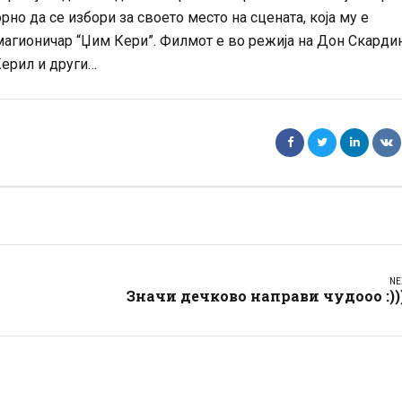
рно да се избори за своето место на сцената, која му е
магионичар “Џим Кери”. Филмот е во режија на Дон Скардин
Керил и други…
NE
Значи дечково направи чудооо :))