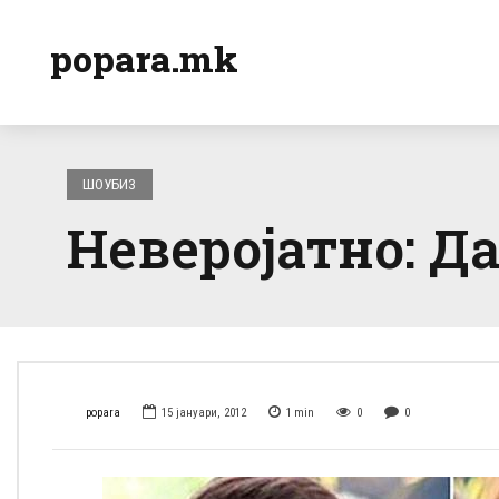
popara.mk
ШОУБИЗ
Неверојатно: Да
popara
15 јануари, 2012
1
min
0
0