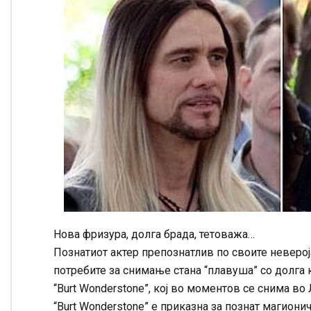
Нова фризура, долга брада, тетоважа…
Познатиот актер препознатлив по своите неверој
потребите за снимање стана “плавуша” со долга 
“Burt Wonderstone”, кој во моментов се снима во 
“Burt Wonderstone” е приказна за познат магиони