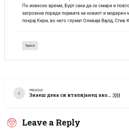
По извесно време, Бурт сака да се смири и повто
загрозена поради појавата на новиот и модерен 
покрај Кери, во него глумат Оливија Вајлд, Стив 
Topvest
PREVIOUS
Знаеш дека си италијанец ако... :))))
Leave a Reply