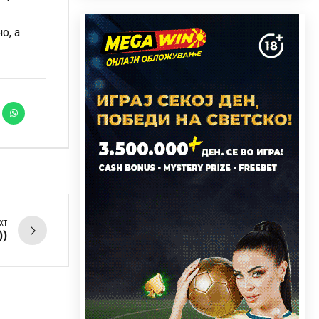
о, а
XT
))