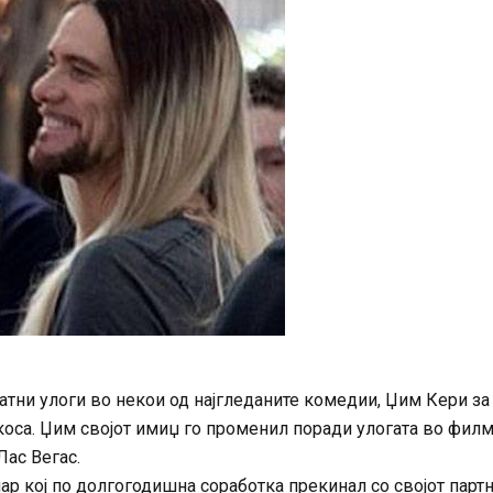
атни улоги во некои од најгледаните комедии, Џим Кери за
коса. Џим својот имиџ го променил поради улогата во фил
Лас Вегас.
чар кој по долгогодишна соработка прекинал со својот партн