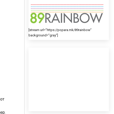
[stream url=”https://popara.mk/89rainbow”
background=”gray”]
мот
ер.