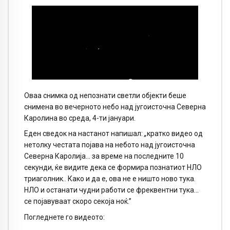
Оваа снимка од непознати светли објекти беше
снимена во вечерното небо над југоисточна Северна
Каролина во среда, 4-ти јануари.
Еден сведок на настанот напишал:
„
кратко видео од
нетолку честата појава на небото над југоисточна
Северна Каролија… за време на последните 10
секунди, ќе видите дека се формира познатиот НЛО
триаголник.. Како и да е, ова не е ништо ново тука.
НЛО и останати чудни работи се фреквентни тука…
се појавуваат скоро секоја ноќ.”
Погледнете го видеото: