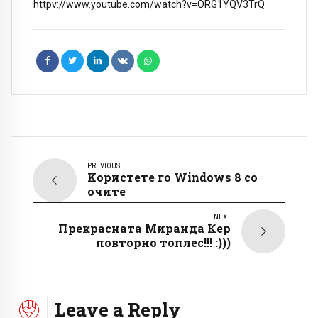
httpv://www.youtube.com/watch?v=ORG1YQV3TrQ
PREVIOUS
Kористете го Windows 8 со
очите
NEXT
Прекрасната Миранда Кер
повторно топлес!!! :)))
Leave a Reply