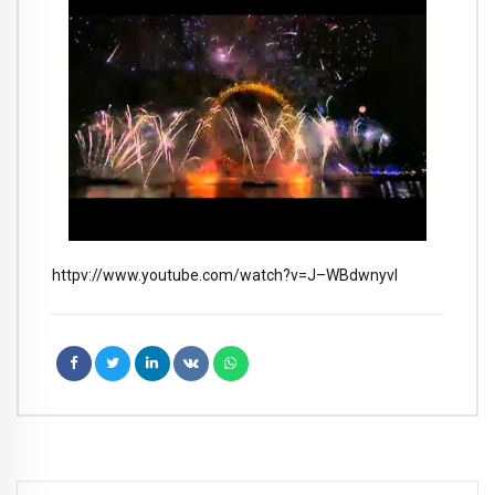
httpv://www.youtube.com/watch?v=J–WBdwnyvI