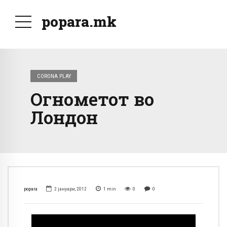
popara.mk
CORONA PLAY
Огнометот во
Лондон
popara
2 јануари, 2012
1
min
0
0