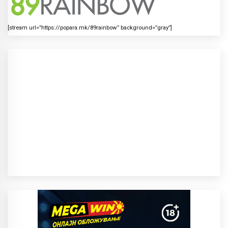
[stream url=”https://popara.mk/89rainbow” background=”gray”]