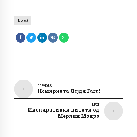
Topvest
PREVIOUS
Немирната Лејди Гага!
NEXT
Инспиративни цитати од
Мерлин Монро