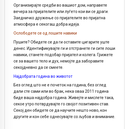
Организирајте средби во вашиот дом, направете
вечера за пријателите или луѓето кои ви се драги.
Заедничко дружење со пријателите во пријатна
атмосфера е секогаш добра идеја.
Ослободете се од лошите навики
Пушите? Обидете се да ги оставите цигарите уште
денес. Идентификувајте ги и отстранете ги сите лоши
навики, станете подобар пријател и колега. Грижете
се за вашето тело и дух, немојте да заборавите
секојдневно да се смеете.
Најдобрата година во животот
Без оглед што не е почеток на година, без оглед
дали сте сами или во брак, нека оваа 2011 година
биде ваша најдобра година. Живејте и мислете така,
секое утро потврдувајте го својот позитивен став.
Секој ден обидете се да научите нешто ново, кон
другите и кон себе однесувајте со љубов и внимание.