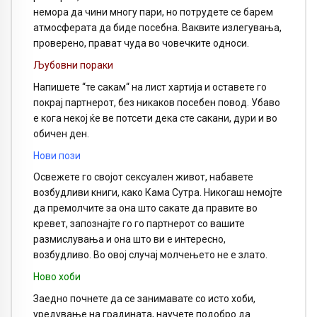
немора да чини многу пари, но потрудете се барем
атмосферата да биде посебна. Ваквите излегувања,
проверено, прават чуда во човечките односи.
Љубовни пораки
Напишете “те сакам“ на лист хартија и оставете го
покрај партнерот, без никаков посебен повод. Убаво
е кога некој ќе ве потсети дека сте сакани, дури и во
обичен ден.
Нови пози
Освежете го својот сексуален живот, набавете
возбудливи книги, како Кама Сутра. Никогаш немојте
да премолчите за она што сакате да правите во
кревет, запознајте го го партнерот со вашите
размислувања и она што ви е интересно,
возбудливо. Во овој случај молчењето не е злато.
Ново хоби
Заедно почнете да се занимавате со исто хоби,
уредување на градината, научете подобро да