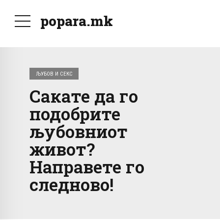
popara.mk
ЉУБОВ И СЕКС
Сакате да го
подобрите
љубовниот
живот?
Направете го
следново!