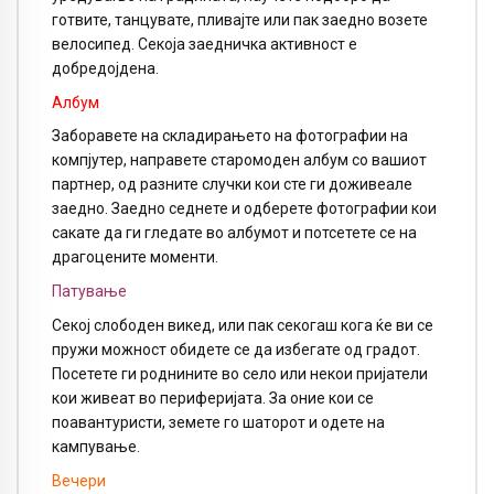
готвите, танцувате, пливајте или пак заедно возете
велосипед. Секоја заедничка активност е
добредојдена.
Албум
Заборавете на складирањето на фотографии на
компјутер, направете старомоден албум со вашиот
партнер, од разните случки кои сте ги доживеале
заедно. Заедно седнете и одберете фотографии кои
сакате да ги гледате во албумот и потсетете се на
драгоцените моменти.
Патување
Секој слободен викед, или пак секогаш кога ќе ви се
пружи можност обидете се да избегате од градот.
Посетете ги роднините во село или некои пријатели
кои живеат во периферијата. За оние кои се
поавантуристи, земете го шаторот и одете на
кампување.
Вечери