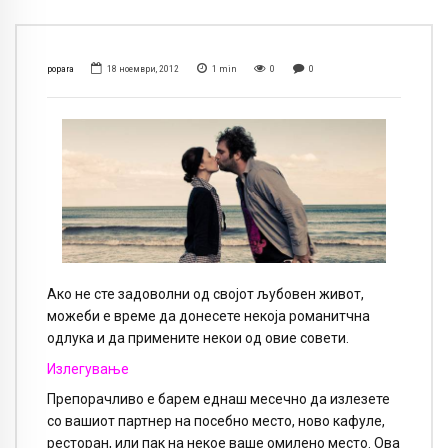
popara
18 ноември, 2012
1
min
0
0
Ако не сте задоволни од својот љубовен живот,
можеби е време да донесете некоја романитчна
одлука и да примените некои од овие совети.
Излегување
Препорачливо е барем еднаш месечно да излезете
со вашиот партнер на посебно место, ново кафуле,
ресторан, или пак на некое ваше омилено место. Ова