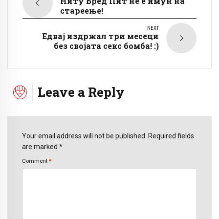
Ниту Бред Пит не е имун на
стареење!
NEXT
Едвај издржал три месеци
без својата секс бомба! :)
Leave a Reply
Your email address will not be published. Required fields
are marked *
Comment
*