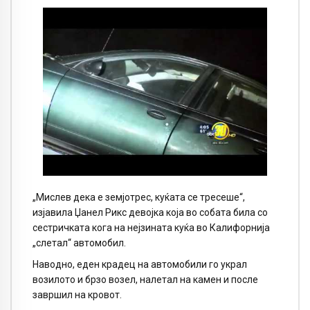
„Мислев дека е земјотрес, куќата се тресеше“,
изјавила Џанел Рикс девојка која во собата била со
сестричката кога на нејзината куќа во Калифорнија
„слетал“ автомобил.
Наводно, еден крадец на автомобили го украл
возилото и брзо возел, налетал на камен и после
завршил на кровот.