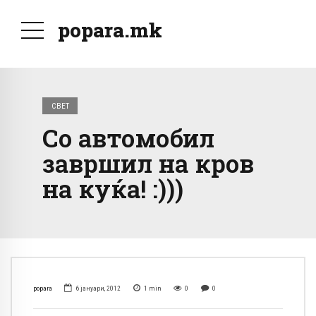
popara.mk
СВЕТ
Со автомобил
завршил на кров
на куќа! :)))
popara
6 јануари, 2012
1
min
0
0