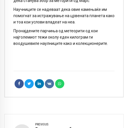
дека станува збор за меторити од Марс.
Научниците се надеваат дека овие камењаќе им
помогнат за истражување на црвената планета како
и тоа кои услови владеат на неа.
Пронајдените парчиња од метеорити од кои
најголемиот тежи околу еден килограм ги
воодушевиле наулниците како и колекционерите.
PREVIOUS