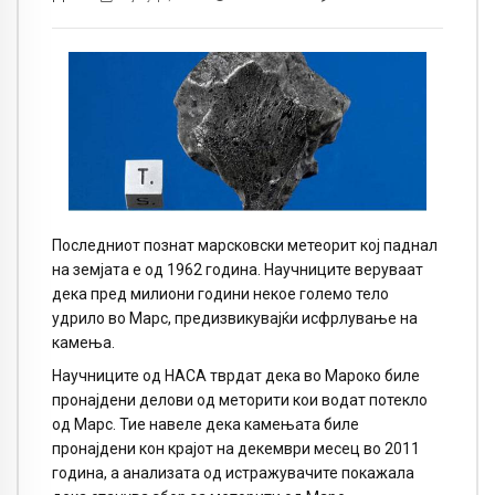
Последниот познат марсковски метеорит кој паднал
на земјата е од 1962 година. Научниците веруваат
дека пред милиони години некое големо тело
удрило во Марс, предизвикувајќи исфрлување на
камења.
Научниците од НАСА тврдат дека во Мароко биле
пронајдени делови од меторити кои водат потекло
од Марс. Тие навеле дека камењата биле
пронајдени кон крајот на декември месец во 2011
година, а анализата од истражувачите покажала