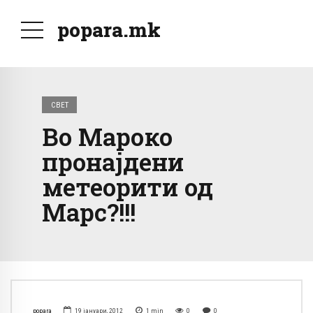
popara.mk
СВЕТ
Во Мароко
пронајдени
метеорити од
Марс?!!!
popara
19 јануари, 2012
1
min
0
0