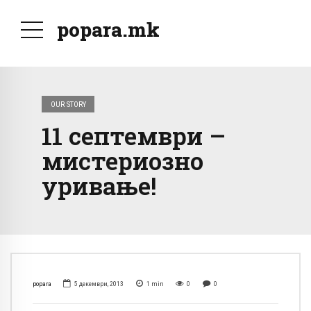
popara.mk
OUR STORY
11 септември –
мистериозно
уривање!
popara
5 декември, 2013
1
min
0
0