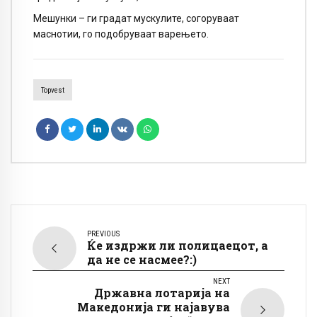
Мешунки – ги градат мускулите, согоруваат
маснотии, го подобруваат варењето.
Topvest
PREVIOUS
Ќе издржи ли полицаецот, а
да не се насмее?:)
NEXT
Државна лотарија на
Македонија ги најавува