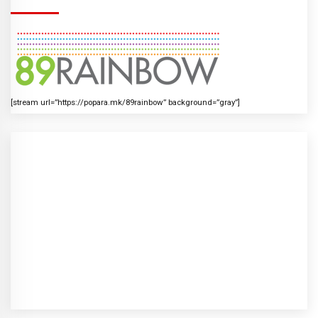
[stream url=”https://popara.mk/89rainbow” background=”gray”]