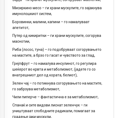
Мисиркино месо – ги храни мускулите, го зајакнува
имунолошкиот систем,
Боровинки, малини, капини – го намалуваат
апетитот,
Путер од кикиритки – ги храни мускулите, согорува
маснотии,
Риба (лосос, туна) – го подобруваат согорувањето
на мастите, а брзо го гасат и чувството за глад,
Грејпфрут – го намалува инсулинот, го регулира
шеќерот во крвта и метаболизмот, (јадете го со
внатрешниот дел од кората, белиот),
Зелен чај – го потикнува согорувањето на мастите,
го забрзува метаболизмот,
Чили пиперче – фантастична е за метаболизмот,
Спанаќ и сите видови лиснат зеленчук – ги
уништуваат слободните радикали, помагаат за
градење јаки мускули,