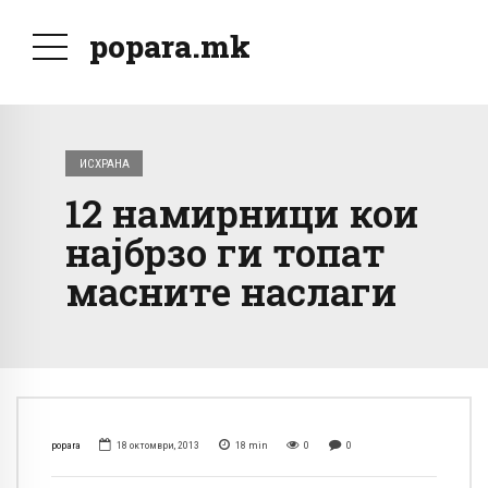
popara.mk
ИСХРАНА
12 намирници кои
најбрзо ги топат
масните наслаги
popara
18 октомври, 2013
18
min
0
0