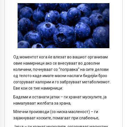
Од моментот кога ќе влезат во вашиот организам
овие намирници ако се внесуваат во доволни
количини, почнуваат со “поправка“ на сите делови
од телото каде имате масни наслаги бидејќи брзо
согоруваат калории и го забрзуваат метаболизмот.
Еве кои се тие намирници:
Бадеми и останати јатки – ги хранат мускулите, ја
намалуваат желбата за храна,
Млечни производи (со ниска масленост) – ги
зајакнуваат коските, помагаат при слабеење,
Јајца – ги хранат мускулите, согоруваат маснотии,