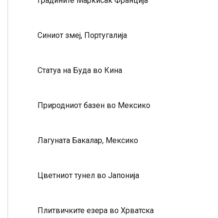
Градините Маркисак Франција
Синиот змеј, Португалија
Статуа на Буда во Кина
Природниот базен во Мексико
Лагуната Бакалар, Мексико
Цветниот тунел во Јапонија
Плитвичките езера во Хрватска