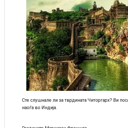
Сте слушнале ли за тврдината Читоргарх? Ви поса
наоѓа во Индија.