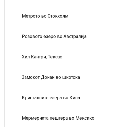
Метрото во Стокхолм
Розовото езеро во Австралија
Хил Кантри, Тексас
Замокот Донан во шкотска
Кристалните езера во Кина
Мермерната пештера во Мексико