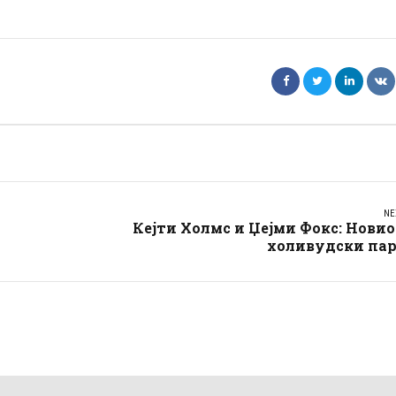
NE
Кејти Холмс и Џејми Фокс: Нови
холивудски пар