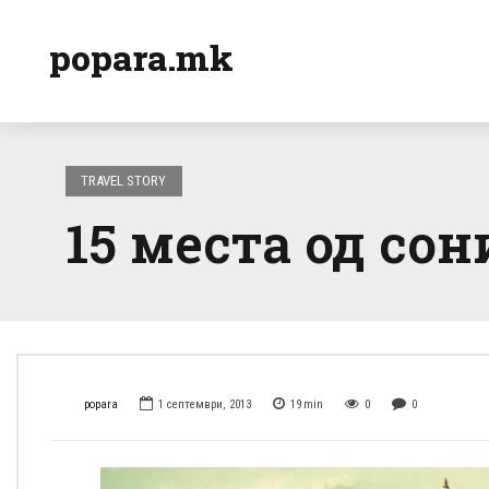
popara.mk
TRAVEL STORY
15 места од со
popara
1 септември, 2013
19
min
0
0