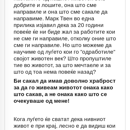
добрите и лошите, она што сме
направиле и она што сме сакале да
направиме. Марк Твен во една
прилика изјавил дека за 20 години
повеќе ќе ни биде жал за работите кои
не сме ги направиле, отколку оние што
сме ги направиле. Но што можеме да
научиме од луѓето кои го “одработиле“
својот животен век? Што пропуштиле
тие во животот, за што мечтаеле и за
што од тоа нема повеќе назад?
Би сакал да имав доволно храброст
за да го живеам животот онака како
што сакав, а не онака како што се
очекуваше од мене!
Кога луѓето ќе сватат дека нивниот
живот е при крај, лесно е да видиш кои