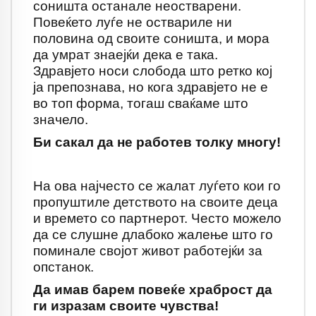
соништа останале неостварени.
Повеќето луѓе не оствариле ни
половина од своите соништа, и мора
да умрат знаејќи дека е така.
Здравјето носи слобода што ретко кој
ја препознава, но кога здравјето не е
во топ форма, тогаш сваќаме што
значело.
Би сакал да не работев толку многу!
На ова најчесто се жалат луѓето кои го
пропуштиле детството на своите деца
и времето со партнерот. Често можело
да се слушне длабоко жалење што го
поминале својот живот работејќи за
опстанок.
Да имав барем повеќе храброст да
ги изразам своите чувства!