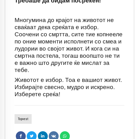
Требаше да бидам посреќен!
Многумина до крајот на животот не
сваќаат дека среќата е избор.
Соочени со смртта, сите тие копнееле
по оние моменти исполнети со смеа и
лудории во својот живот. И кога си на
смртна постела, тогаш воопшто не ти
е важно што другите ќе мислат за
тебе.
Животот е избор. Тоа е вашиот живот.
Избирајте свесно, мудро и искрено.
Изберете среќа!
Topvest