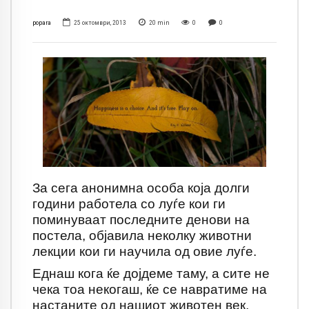
popara
25 октомври, 2013
20
min
0
0
За сега анонимна особа која долги
години работела со луѓе кои ги
поминуваат последните денови на
постела, објавила неколку животни
лекции кои ги научила од овие луѓе.
Еднаш кога ќе дојдеме таму, а сите не
чека тоа некогаш, ќе се навратиме на
настаните од нашиот животен век,