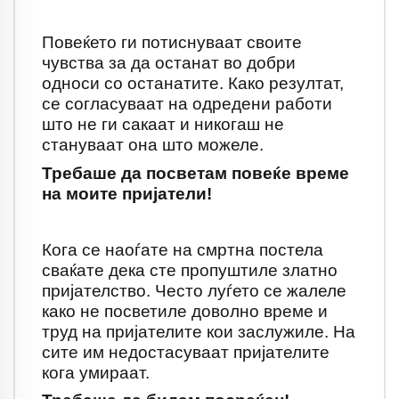
Повеќето ги потиснуваат своите
чувства за да останат во добри
односи со останатите. Како резултат,
се согласуваат на одредени работи
што не ги сакаат и никогаш не
стануваат она што можеле.
Требаше да посветам повеќе време
на моите пријатели!
Кога се наоѓате на смртна постела
сваќате дека сте пропуштиле златно
пријателство. Често луѓето се жалеле
како не посветиле доволно време и
труд на пријателите кои заслужиле. На
сите им недостасуваат пријателите
кога умираат.