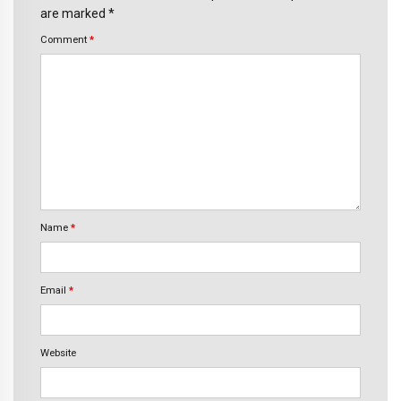
are marked *
Comment
*
Name
*
Email
*
Website