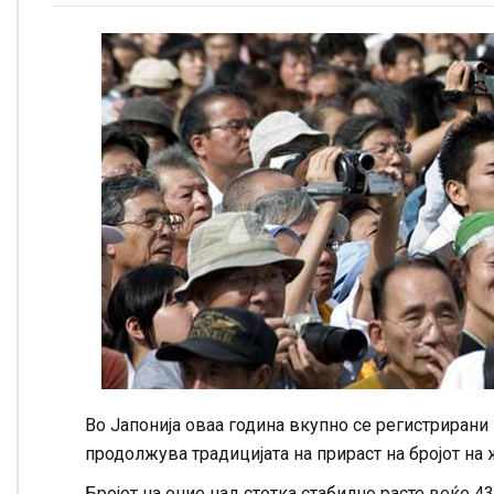
Во Јапонија оваа година вкупно се регистрирани 
продолжува традицијата на прираст на бројот на 
Бројот на оние над стотка стабилно расте веќе 4