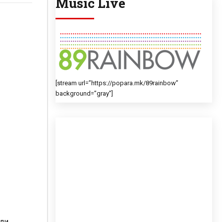
Music Live
[stream url=”https://popara.mk/89rainbow”
background=”gray”]
ли.