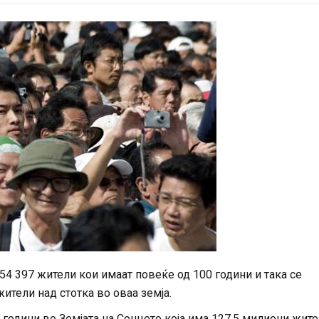
54 397 жители кои имаат повеќе од 100 години и така се
жители над стотка во оваа земја.
3 години во Земјата на Сонцето која има 127,5 милиони жите