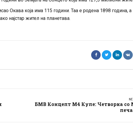
сао Окава која има 115 години. Таа е родена 1898 година, а
ако најстар жител на планетава.
NE
и
БМВ Концепт М4 Купе: Четворка со 
печа