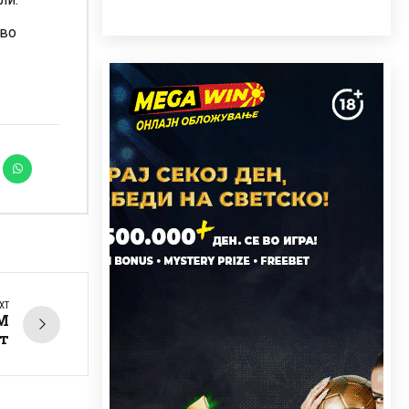
 во
XT
М
т