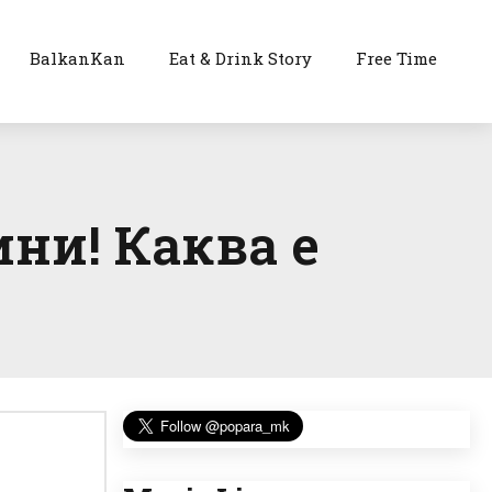
BalkanKan
Eat & Drink Story
Free Time
ини! Каква е