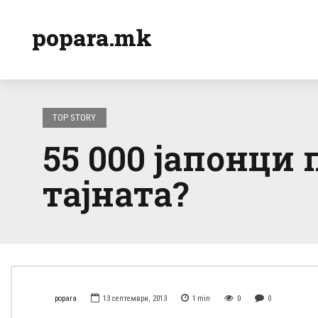
popara.mk
TOP STORY
55 000 јапонци 
тајната?
popara
13 септември, 2013
1
min
0
0