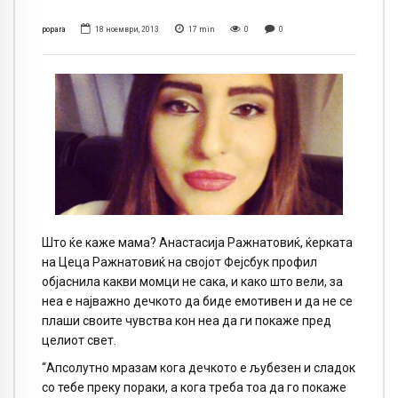
popara
18 ноември, 2013
17
min
0
0
Што ќе каже мама? Анастасија Ражнатовиќ, ќерката
на Цеца Ражнатовиќ на својот Фејсбук профил
објаснила какви момци не сака, и како што вели, за
неа е најважно дечкото да биде емотивен и да не се
плаши своите чувства кон неа да ги покаже пред
целиот свет.
“Апсолутно мразам кога дечкото е љубезен и сладок
со тебе преку пораки, а кога треба тоа да го покаже