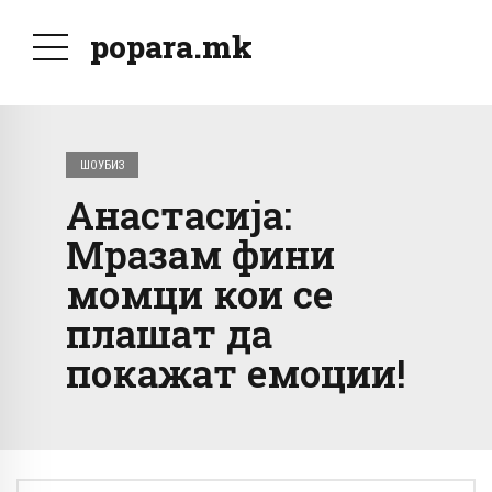
popara.mk
ШОУБИЗ
Анастасија:
Мразам фини
момци кои се
плашат да
покажат емоции!