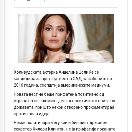
Холивудската актерка Анџелина Џоли ќе се
кандидира за претседател на САД на изборите во
2016 година, соопштија американските медиуми.
Новата вест не беше прифатена позитивно од
страна на поголемиот дел од политичката елита во
државата, при што некои отворено прокоментираа
против оваа идеја.
Некои политичари меѓу кои и бившиот државен
секретар Хилари Клинтон, не ја прифатија поканата