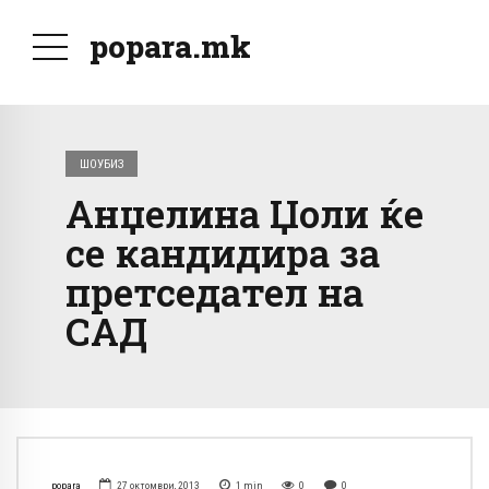
popara.mk
ШОУБИЗ
Анџелина Џоли ќе
се кандидира за
претседател на
САД
popara
27 октомври, 2013
1
min
0
0