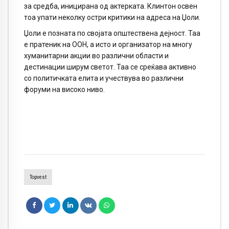
за средба, иницирана од актерката. Клинтон освен
тоа упати неколку остри критики на адреса на Џоли.
Џоли е позната по својата општествена дејност. Таа
е пратеник на ООН, а исто и организатор на многу
хуманитарни акции во различни области и
дестинации ширум светот. Таа се среќава активно
со политичката елита и учествува во различни
форуми на високо ниво.
Topvest