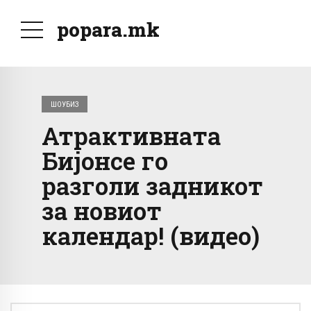
popara.mk
ШОУБИЗ
Атрактивната
Бијонсе го
разголи задникот
за новиот
календар! (видео)