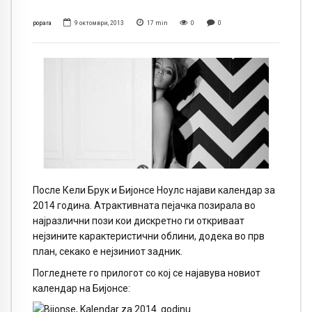
popara
9 октомври, 2013
17
min
0
0
После Кели Брук и Бијонсе Ноулс најави календар за
2014 година. Атрактивната пејачка позирала во
најразлични пози кои дискретно ги откриваат
нејзините карактеристични облини, додека во прв
план, секако е нејзиниот задник.
Погледнете го прилогот со кој се најавува новиот
календар на Бијонсе: