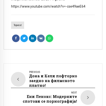
httpv://www.youtube.com/watch?v=-cse49aeE64
Topvest
PREVIOUS
Дона и Кели пофторно
заедно на филмското
платно!
NEXT
Ени Ленокс: Модерните
спотови се порнографија!