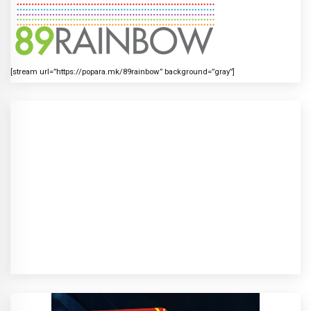
[stream url=”https://popara.mk/89rainbow” background=”gray”]