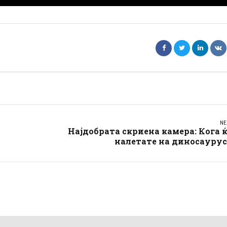
NE
Најдобрата скриена камера: Кога 
налетате на диносаурус