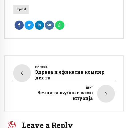
Topvest
PREVIOUS
Здрава и ефикасна компир
диета
NEXT
Вечната љубов е само
илузија
Leave a Reply