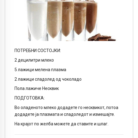
ПОТРЕБНИ СОСТОЈКИ:
2 децилитри млеко
5 лажици мелена плазма
2 лажици сладолед од чоколадо
Пола лажиче Несквик
ПОДГОТОВКА:
Во оладеното млеко додадете го несквикот, потоа
додадете ја плазмата и сладоледот и измешајте.
На крајот по желба можете да ставите и шлаг.