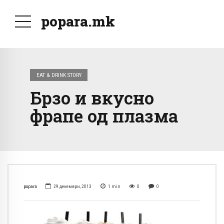
popara.mk
EAT & DRINK STORY
Брзо и вкусно
фрапе од плазма
popara
29 декември, 2013
1
min
0
0