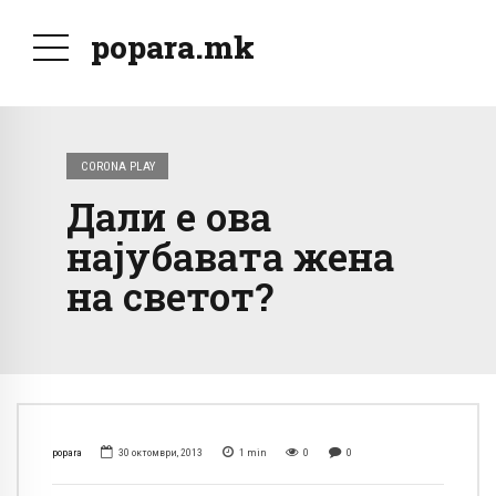
popara.mk
CORONA PLAY
Дали е ова
најубавата жена
на светот?
popara
30 октомври, 2013
1
min
0
0