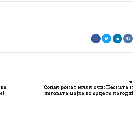
NE
ува
Солзи ронат мили очи: Песната 
е!
неговата мајка во срце го погоди!