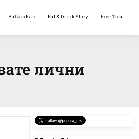
BalkanKan
Eat & Drink Story
Free Time
увате лични