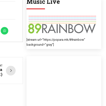
Music Live
[stream url=”https://popara.mk/89rainbow”
background=”gray”]
XT
на
:)