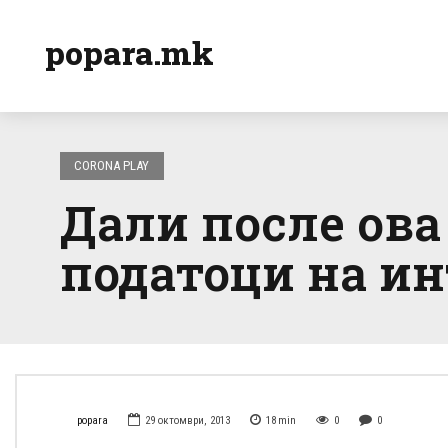
popara.mk
CORONA PLAY
Дали после ова
податоци на ин
popara
29 октомври, 2013
18
min
0
0