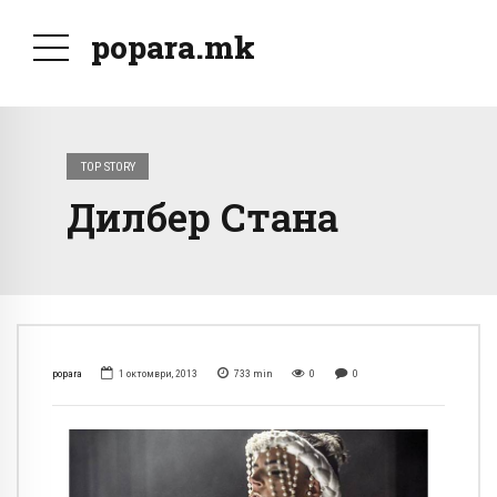
popara.mk
TOP STORY
Дилбер Стана
popara
1 октомври, 2013
733
min
0
0