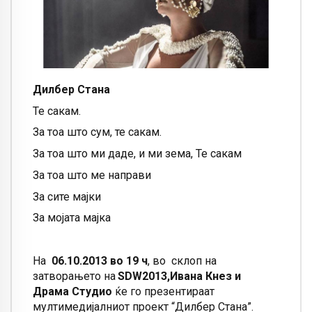
Дилбер Стана
Те сакам.
За тоа што сум, те сакам.
За тоа што ми даде, и ми зема, Те сакам
За тоа што ме направи
За сите мајки
За мојата мајка
На
06.10.2013 во 19 ч
, во
склоп на
затворањето на
SDW2013
,
Ивана Кнез и
Драма Студио
ќе го презентираат
мултимедијалниот проект
“
Дилбер Стана
”
.