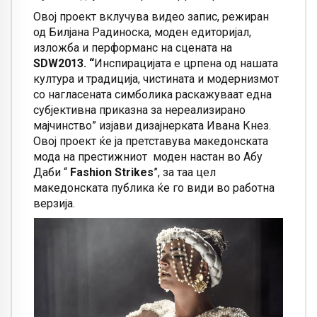
Овој проект вклучува видео запис, режиран
од Билјана Радиноска, моден едиторијал,
изложба и перформанс на сцената на
SDW2013. “
Инспирацијата е црпена од нашата
култура и традиција, чистината и модернизмот
со нагласената симболика раскажуваат една
субјективна приказна за нереализирано
мајчинство
”
изјави дизајнерката Ивана Кнез.
Овој проект ќе ја претставува македонската
мода на престижниот
моден настан во Абу
Даби
“
Fashion Strikes
”
, за таа цел
македонската публика ќе го види во работна
верзија
.