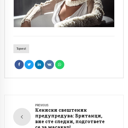
Topvest
PREVIOUS
Кениски свештеник
предупредува: Британци,
вие сте следни, подгответе
се за масакар!