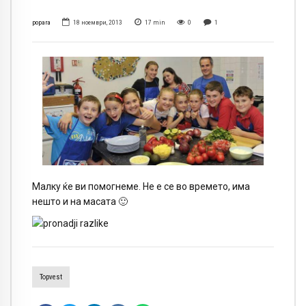
popara
18 ноември, 2013
17
min
0
1
Малку ќе ви помогнеме. Не е се во времето, има
нешто и на масата
🙂
Topvest