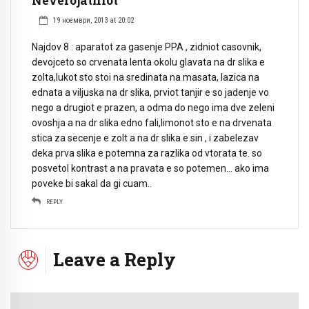
Neverojatniot
19 ноември, 2013 at 20:02
Najdov 8 : aparatot za gasenje PPA , zidniot casovnik,
devojceto so crvenata lenta okolu glavata na dr slika e
zolta,lukot sto stoi na sredinata na masata, lazica na
ednata a viljuska na dr slika, prviot tanjir e so jadenje vo
nego a drugiot e prazen, a odma do nego ima dve zeleni
ovoshja a na dr slika edno fali,limonot sto e na drvenata
stica za secenje e zolt a na dr slika e sin , i zabelezav
deka prva slika e potemna za razlika od vtorata te. so
posvetol kontrast a na pravata e so potemen… ako ima
poveke bi sakal da gi cuam..
REPLY
Leave a Reply