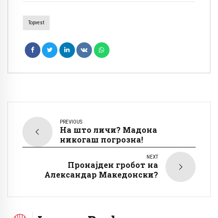
Topvest
PREVIOUS
На што личи? Мадона
никогаш погрозна!
NEXT
Пронајден гробот на
Александар Македонски?