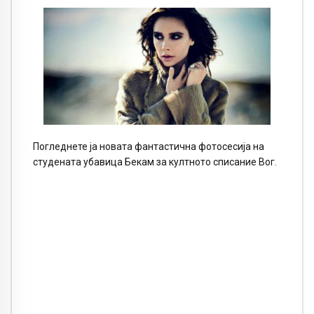
Погледнете ја новата фантастична фотосесија на
студената убавица Бекам за култното списание Вог.