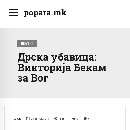
popara.mk
ШОУБИЗ
Дрска убавица:
Викторија Бекам
за Вог
popara
23 август, 2013
18
min
0
0