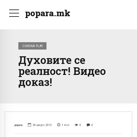
popara.mk
CORONA PLAY
Духовите се
реалност! Видео
доказ!
popara
30 август, 2013
1
min
0
0