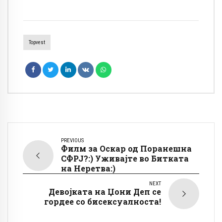
Topvest
PREVIOUS
Филм за Оскар од Поранешна
СФРЈ?:) Уживајте во Битката
на Неретва:)
NEXT
Девојката на Џони Деп се
гордее со бисексуалноста!