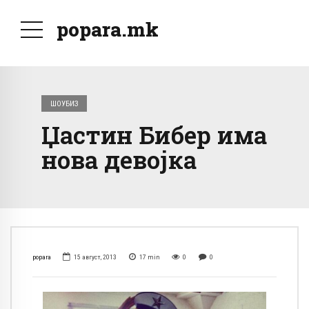
popara.mk
ШОУБИЗ
Џастин Бибер има
нова девојка
popara
15 август, 2013
17
min
0
0