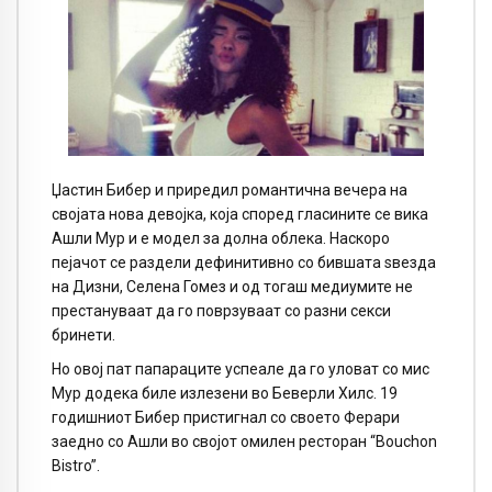
Џастин Бибер и приредил романтична вечера на
својата нова девојка, која според гласините се вика
Ашли Мур и е модел за долна облека. Наскоро
пејачот се раздели дефинитивно со бившата ѕвезда
на Дизни, Селена Гомез и од тогаш медиумите не
престануваат да го поврзуваат со разни секси
бринети.
Но овој пат папараците успеале да го уловат со мис
Мур додека биле излезени во Беверли Хилс. 19
годишниот Бибер пристигнал со своето Ферари
заедно со Ашли во својот омилен ресторан “Bouchon
Bistro”.