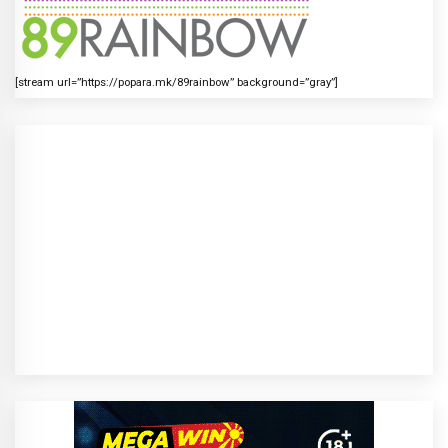
[stream url=”https://popara.mk/89rainbow” background=”gray”]