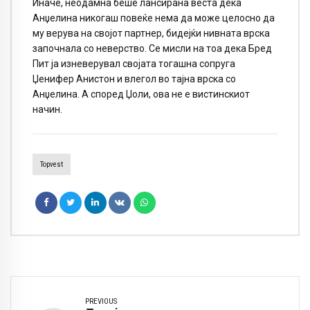
Иначе, неодамна беше лансирана веста дека
Анџелина никогаш повеќе нема да може целосно да
му верува на својот партнер, бидејќи нивната врска
започнала со неверство. Се мисли на тоа дека Бред
Пит ја изневерувал својата тогашна сопруга
Џенифер Анистон и влегол во тајна врска со
Анџелина. А според Џоли, ова не е вистинскиот
начин.
Topvest
PREVIOUS