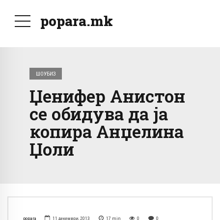
popara.mk
ШОУБИЗ
Џенифер Анистон
се обидува да ја
копира Анџелина
Џоли
popara
11 декември, 2013
17
min
0
0