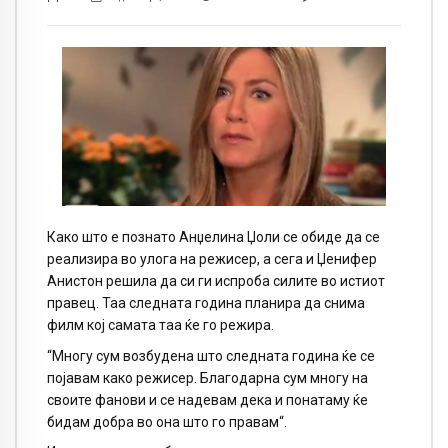
Како што е познато Анџелина Џоли се обиде да се
реализира во улога на режисер, а сега и Џенифер
Анистон решила да си ги испроба силите во истиот
правец. Таа следната година планира да снима
филм кој самата таа ќе го режира.
“Многу сум возбудена што следната година ќе се
појавам како режисер. Благодарна сум многу на
своите фанови и се надевам дека и понатаму ќе
бидам добра во она што го правам“.