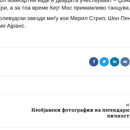
Пол МакКартни каде и двајцата учествуваат – Џон
ири, а за тоа време Кејт Мос примамливо танцув
 холивудски ѕвезди меѓу кои Мерил Стрип, Шон Пен
ми Ајранс.
NE
Необјавени фотографии на легендарн
к
личност