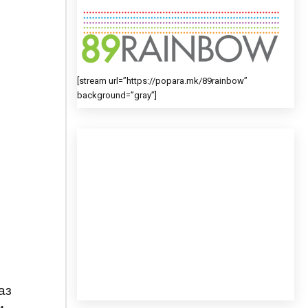
[stream url=”https://popara.mk/89rainbow”
background=”gray”]
аз