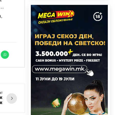
и
а…
,
XT
и
и