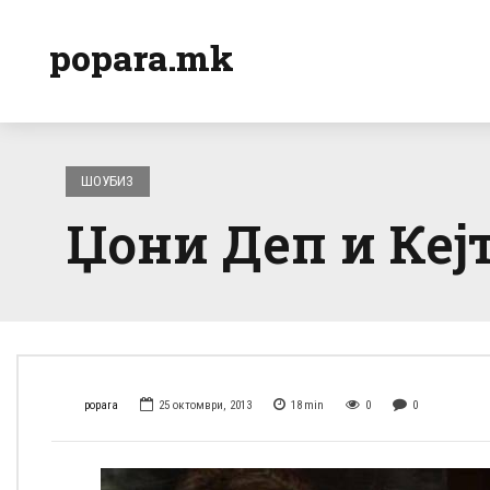
popara.mk
ШОУБИЗ
Џони Деп и Кеј
popara
25 октомври, 2013
18
min
0
0