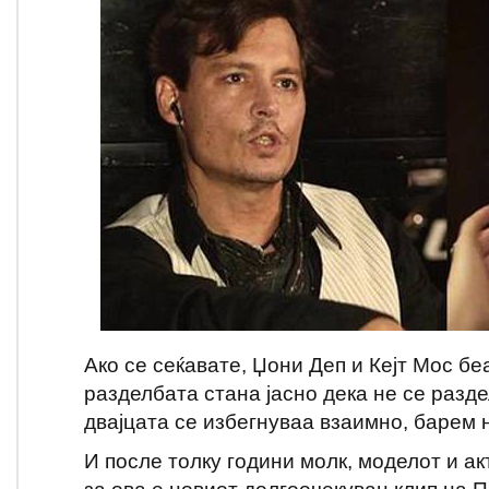
Ако се сеќавате, Џони Деп и Кејт Мос бе
разделбата стана јасно дека не се разд
двајцата се избегнуваа взаимно, барем н
И после толку години молк, моделот и ак