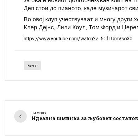
за ова е новиот долгоочекуван клип на 
Деп стои до пианото, каде музичарот св
Во овој клуп учествуваат и многу други
Клер Дејнс, Лили Коул, Том Форд и Џере
httpv://www.youtube.com/watch?v=5CfLUmVso30
Topvest
PREVIOUS
Идеална шминка за љубовен состано