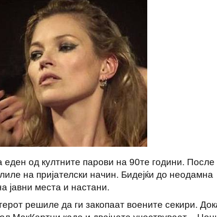
а еден од култните парови на 90те години. После
елиле на пријателски начин. Бидејќи до неодамна
а јавни места и настани.
терот решиле да ги закопаат воените секири. Док