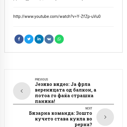
http://www.youtube.com/watch?v=Y-ZfZp-uVu0
PREVIOUS
Језиво видео: Ја фрла
вереницата од балкон, а
потоа го фаќа страшна
паника!
NEXT
Бизарна команда: Зошто
кучето става кукла во
рерна?