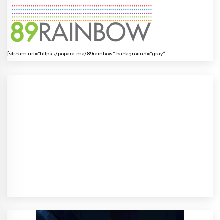
[stream url=”https://popara.mk/89rainbow” background=”gray”]