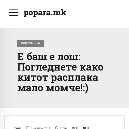
popara.mk
CORONA PLAY
Е баш е лош:
Погледнете како
китот расплака
мало момче!:)
popara
5 ноември, 2013
1
min
0
0