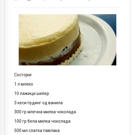
Состојки:
1 л млеко
10 лажици шеќер
3 кеси пудинг од ванила
300 гр млечна милка чоколада
100 гр бела милка чоколада
500 мл слатка павлака