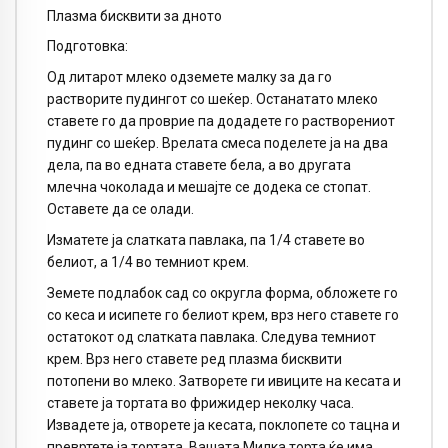
Плазма бисквити за дното
Подготовка:
Од литарот млеко одземете малку за да го
растворите пудингот со шеќер. Останатато млеко
ставете го да проврие па додадете го растворениот
пудинг со шеќер. Врелата смеса поделете ја на два
дела, па во едната ставете бела, а во другата
млечна чоколада и мешајте се додека се стопат.
Оставете да се олади.
Изматете ја слатката павлака, па 1/4 ставете во
белиот, а 1/4 во темниот крем.
Земете подлабок сад со округла форма, обложете го
со кеса и исипете го белиот крем, врз него ставете го
остатокот од слатката павлака. Следува темниот
крем. Врз него ставете ред плазма бисквити
потопени во млеко. Затворете ги ивиците на кесата и
ставете ја тортата во фрижидер неколку часа.
Извадете ја, отворете ја кесата, поклопете со тацна и
превртете ја тортата. Вашата Милка торта ќе има