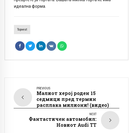
идеална форма.
Topvest
PREVIOUS
Малиот херој роден 15
седмици пред термин
расплака милиони! (видео)
NEXT
Фантастичен автомобил:
Новиот Audi TT