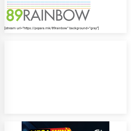
[stream url=”https://popara.mk/89rainbow” background=”gray”]