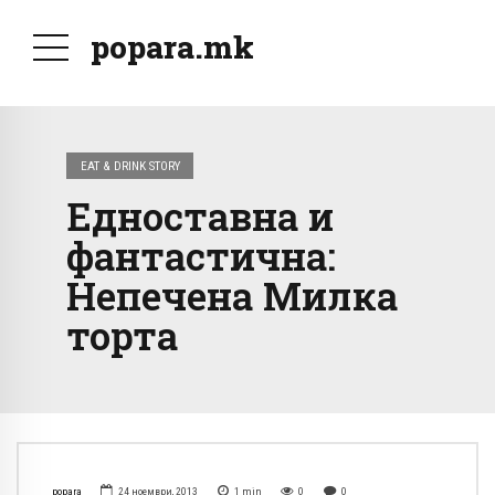
popara.mk
EAT & DRINK STORY
Едноставна и
фантастична:
Непечена Милка
торта
popara
24 ноември, 2013
1
min
0
0