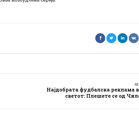
NE
Најдобрата фудбалска реклама 
светот: Плешете се од Чил