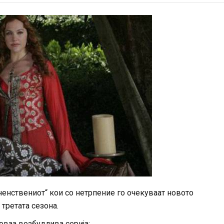
иченствениот“ кои со нетрпение го очекуваат новото
третата сезона.
оваа возбудлива серија: