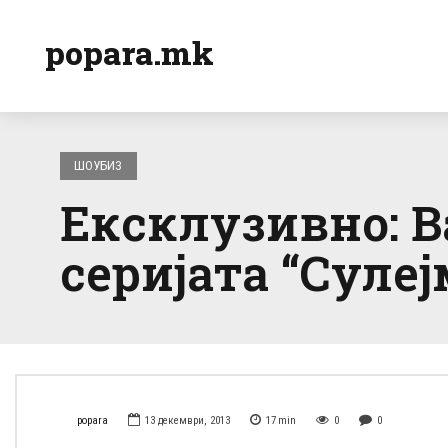
popara.mk
ШОУБИЗ
Ексклузивно: В
серијата “Суле
popara
13 декември, 2013
17
min
0
0