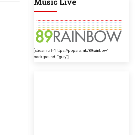
Music Live
[stream url=”https://popara.mk/89rainbow”
background=”gray”]