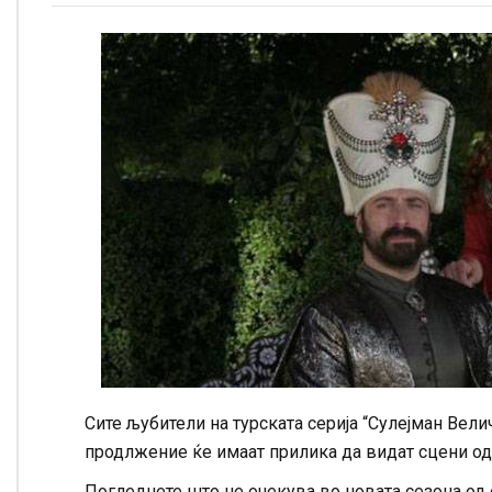
Сите љубители на турската серија “Сулејман Вел
продлжение ќе имаат прилика да видат сцени од 
Погледнете што не очекува во новата сезона од 