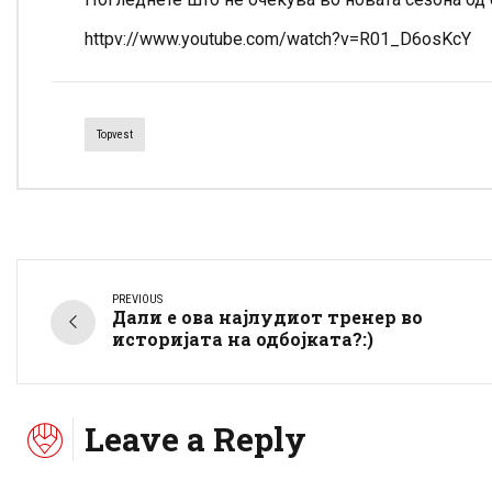
httpv://www.youtube.com/watch?v=R01_D6osKcY
Topvest
PREVIOUS
Дали е ова најлудиот тренер во
историјата на одбојката?:)
Leave a Reply