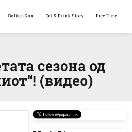
BalkanKan
Eat & Drink Story
Free Time
тата сезона од
иот“! (видео)