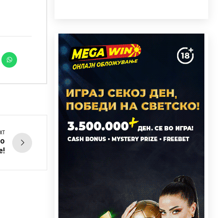
XT
во
е!