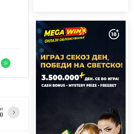
XT
))