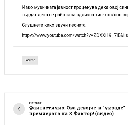
Иако музичката јавност проценува дека овој синг
тврдат дека се работи за одлична хип-хоп/поп со
Слушнете како звучи песната:
httpv://www.youtube.com/watch?v=ZDXXi19_7iE&
Topvest
PREVIOUS
Фантастично: Ова девојче ја “украде“
премиерата на Х Фактор! (видео)