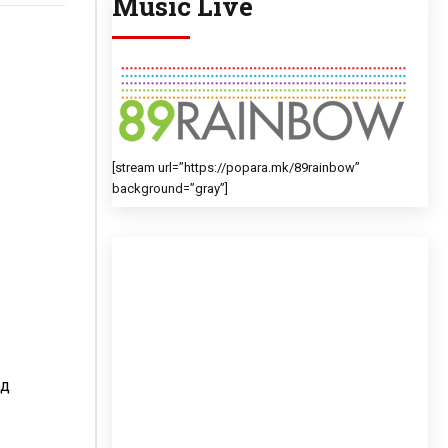
Music Live
[stream url=”https://popara.mk/89rainbow”
background=”gray”]
од