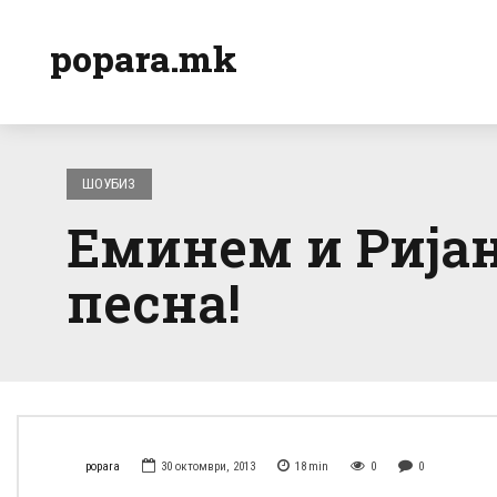
popara.mk
ШОУБИЗ
Еминем и Ријан
песна!
popara
30 октомври, 2013
18
min
0
0