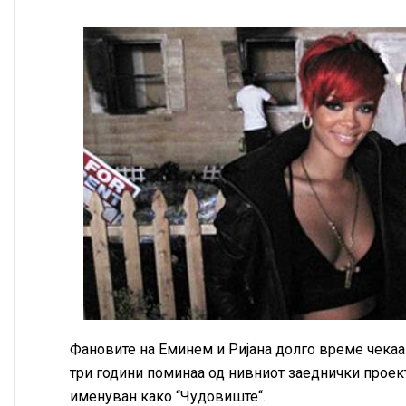
Фановите на Еминем и Ријана долго време чекаа 
три години поминаа од нивниот заеднички проект,
именуван како “Чудовиште“.