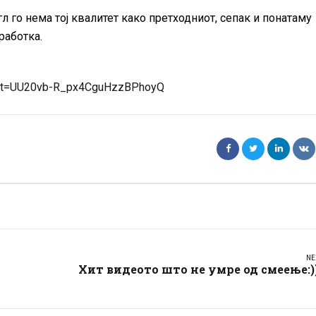
л го нема тој квалитет како претходниот, сепак и понатаму
работка.
list=UU20vb-R_px4CguHzzBPhoyQ
NE
Хит видеото што не умре од смеење:)