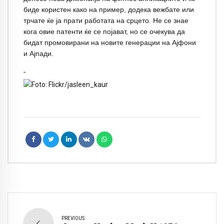
биде користен како на пример, додека вежбате или
трчате ќе ја прати работата на срцето. Не се знае
кога овие патенти ќе се појават, но се очекува да
бидат промовирани на новите генерации на Ајфони
и Ајпади.
PREVIOUS