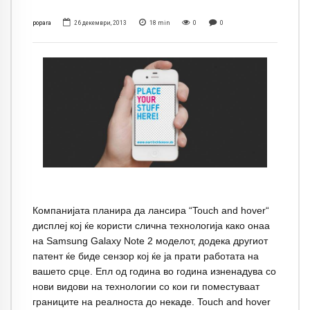
popara
26 декември, 2013
18
min
0
0
Компанијата планира да лансира “Touch and hover“
дисплеј кој ќе користи слична технологија како онаа
на Samsung Galaxy Note 2 моделот, додека другиот
патент ќе биде сензор кој ќе ја прати работата на
вашето срце. Епл од година во година изненадува со
нови видови на технологии со кои ги поместуваат
границите на реалноста до некаде. Touch and hover