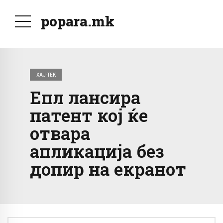
popara.mk
ХАЈ-ТЕК
Епл лансира
патент кој ќе
отвара
апликација без
допир на екранот