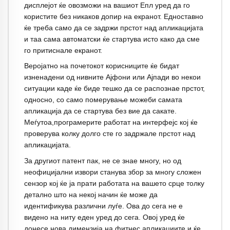
дисплејот ќе овозможи на вашиот Епл уред да го
користите без никаков допир на екранот. Едноставно
ќе треба само да се задржи прстот над апликацијата
и таа сама автоматски ќе стартува исто како да сме
го притиснале екранот.
Веројатно на почетокот корисниците ќе бидат
изненадени од нивните Ајфони или Ајпади во некои
ситуации каде ќе биде тешко да се распознае прстот,
односно, со само померување можеби самата
апликација да се стартува без вие да сакате.
Меѓутоа,програмерите работат на интерфејс кој ќе
проверува колку долго сте го задржале прстот над
апликацијата.
За другиот патент пак, не се знае многу, но од
неофицијални извори станува збор за многу сложен
сензор кој ќе ја прати работата на вашето срце толку
детално што на некој начин ќе може да
идентификува различни луѓе. Ова до сега не е
видено на ниту еден уред до сега. Овој уред ќе
донесе нова димензија на фитнес апликациите и ќе