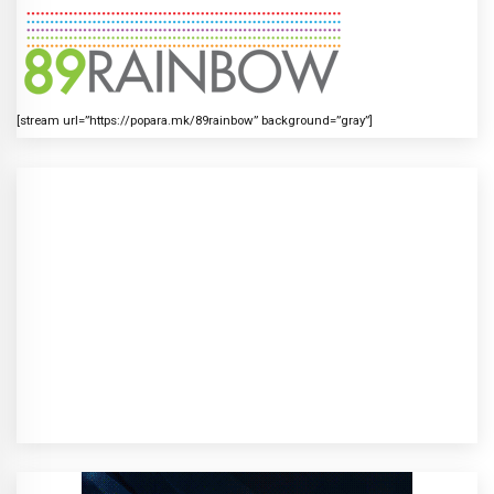
[stream url=”https://popara.mk/89rainbow” background=”gray”]