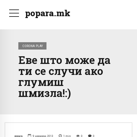
popara.mk
CORONA PLAY
Еве што може да
ти се случи ако
глумиш
шмизла!:)
popara
9 ноември, 2013
1
min
0
0