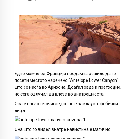
Едно момче од Франција неодамна решило да го
посети местото наречено “
Antelope Lower Canyon“
што се наоѓа во Аризона. Доаѓал овде и претходно,
но сега одлучил да влезе во внатрешноста.
Ова е влезот и очигледно не е за клаустофобични
лица…
Она што го видел внатре навистина е магично…