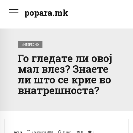
popara.mk
ИНТЕРЕСНО
Го гледате ли овој
мал влез? Знаете
ли што се крие во
внатрешноста?
popara
9 декември, 2013
19
min
0
0