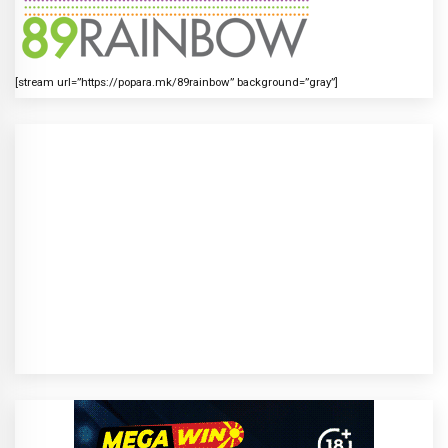
[stream url=”https://popara.mk/89rainbow” background=”gray”]